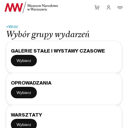
Przejdź do Treści
<
Wróć
Wybór grupy wydarzeń
GALERIE STAŁE I WYSTAWY CZASOWE
Wybierz
OPROWADZANIA
Wybierz
WARSZTATY
Wybierz