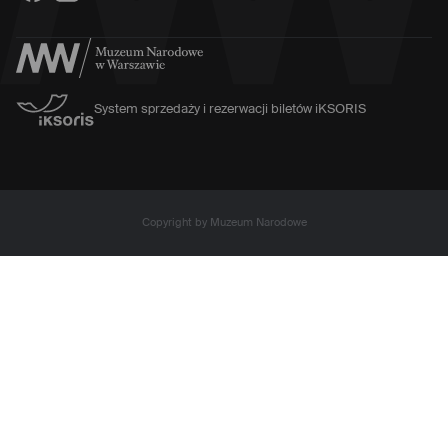
System sprzedaży i rezerwacji biletów iKSORIS
Copyright by Muzeum Narodowe