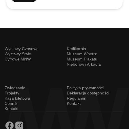
Wystawy Czasowe
Królikarnia
Wystawy Stałe
Muzeum Wnętrz
Cyfrowe MNW
Muzeum Plakatu
Nieborów i Arkadia
Zwiedzanie
Polityka prywatności
Projekty
Deklaracja dostępności
Kasa biletowa
Regulamin
Cennik
Kontakt
Kontakt