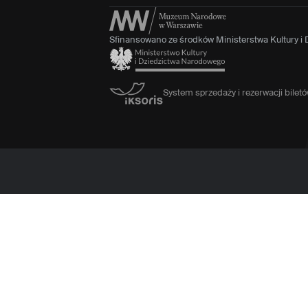
Sfinansowano ze środków Ministerstwa Kultury i
System sprzedaży i rezerwacji bile