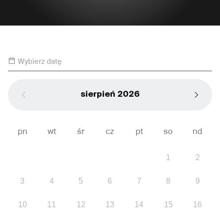
Wybierz datę
sierpień 2026
pn
wt
śr
cz
pt
so
nd
1
2
3
4
5
6
7
8
9
10
11
12
13
14
15
16