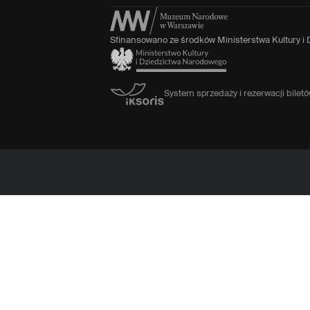
Sfinansowano ze środków Ministerstwa Kultury i
System sprzedaży i rezerwacji bile