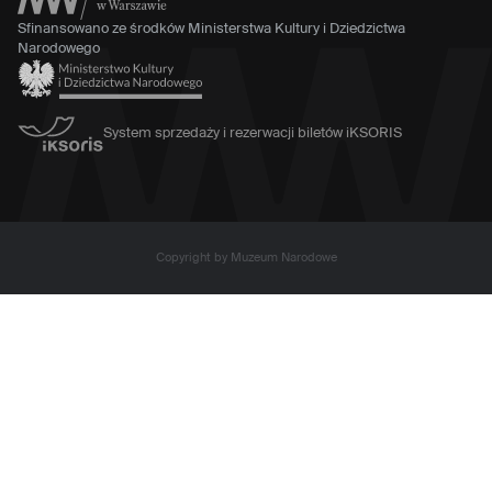
Sfinansowano ze środków Ministerstwa Kultury i Dziedzictwa
Narodowego
System sprzedaży i rezerwacji biletów iKSORIS
Copyright by Muzeum Narodowe