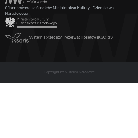
Sfinansowano ze środków Ministerstwa Kultury i Dziedzictwa
Narodowego
System sprzedaży i rezerwacji biletów iKSORIS
Copyright by Muzeum Narodowe