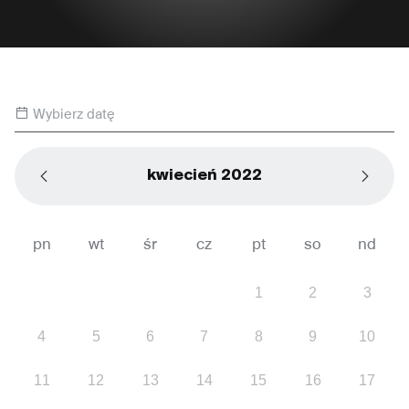
Wybierz datę
kwiecień 2022
pn
wt
śr
cz
pt
so
nd
1
2
3
4
5
6
7
8
9
10
11
12
13
14
15
16
17