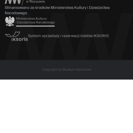
Sfinansowano ze środków Ministerstwa Kultury i Dziedzictwa
Narodowego
System sprzedaży i rezerwacji biletów iKSORIS
Copyright by Muzeum Narodowe