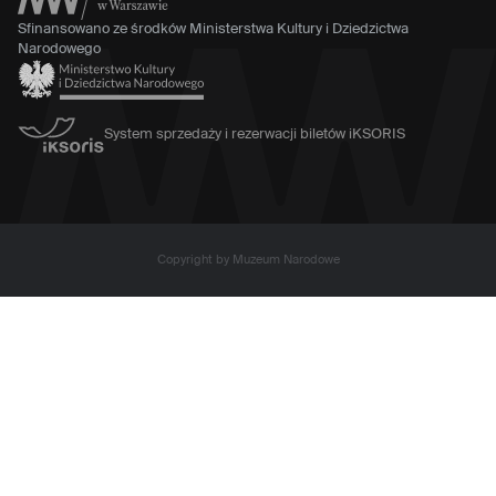
Sfinansowano ze środków Ministerstwa Kultury i Dziedzictwa
Narodowego
System sprzedaży i rezerwacji biletów iKSORIS
Copyright by Muzeum Narodowe