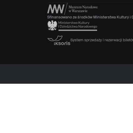
Sfinansowano ze środków Ministerstwa Kultury i
System sprzedaży i rezerwacji bile