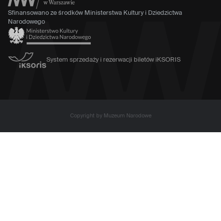
Sfinansowano ze środków Ministerstwa Kultury i Dziedzictwa
Narodowego
System sprzedaży i rezerwacji biletów iKSORIS
Copyright by Muzeum Narodowe