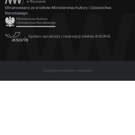
Sfinansowano ze środków Ministerstwa Kultury i Dziedzictwa
Narodowego
System sprzedaży i rezerwacji biletów iKSORIS
Copyright by Muzeum Narodowe