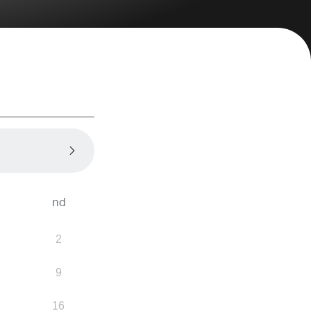
nd
2
9
16