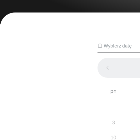
Wybierz datę
pn
3
10