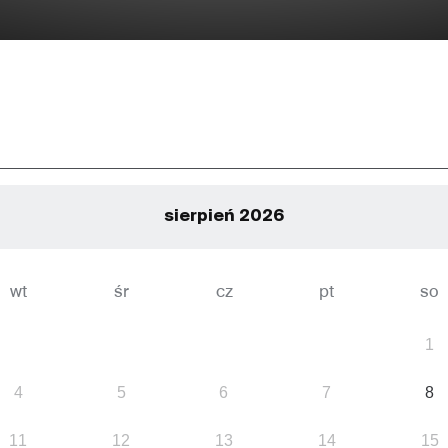
sierpień 2026
wt
śr
cz
pt
so
1
4
5
6
7
8
11
12
13
14
15