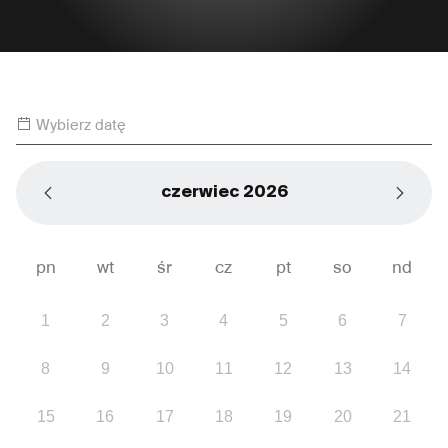
Wybierz datę
czerwiec 2026
pn
wt
śr
cz
pt
so
nd
1
2
3
4
5
6
7
8
9
10
11
12
13
14
15
16
17
18
19
20
21