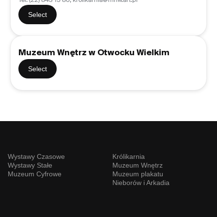
Tel. (22) 843 15 86, krolikarnia@mnw.art.pl
Select
Muzeum Wnętrz w Otwocku Wielkim
Select
Wystawy Czasowe
Królikarnia
Wystawy Stałe
Muzeum Wnętrz
Muzeum Cyfrowe
Muzeum plakatu
Nieborów i Arkadia