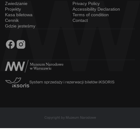
Zwiedzanie
Privacy Policy
Projekty
Accessibility Declaration
Kasa biletowa
Terms of condition
Cennik
Contact
Gdzie jesteśmy
System sprzedaży i rezerwacji biletów iKSORIS
Copyright by Muzeum Narodowe