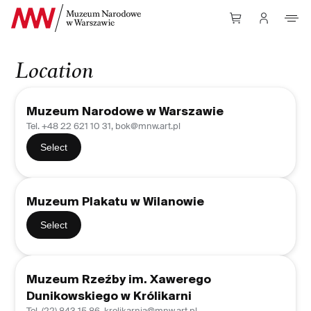
skip to content
Location
Muzeum Narodowe w Warszawie
Tel. +48 22 621 10 31, bok@mnw.art.pl
Select
Muzeum Plakatu w Wilanowie
Select
Muzeum Rzeźby im. Xawerego
Dunikowskiego w Królikarni